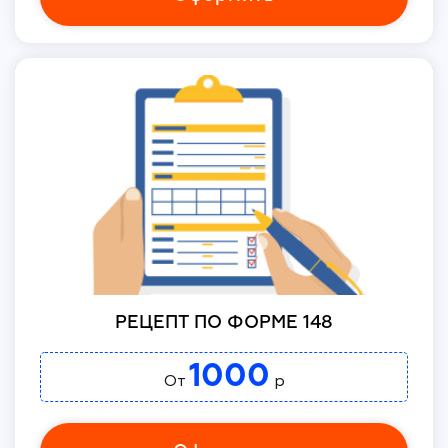
РЕЦЕПТ ПО ФОРМЕ 148
1000
От
р