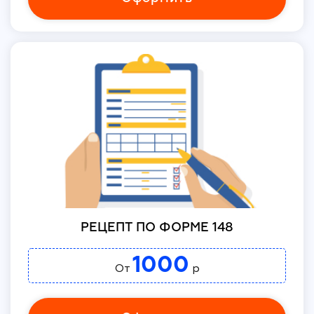
РЕЦЕПТ ПО ФОРМЕ 148
1000
От
р