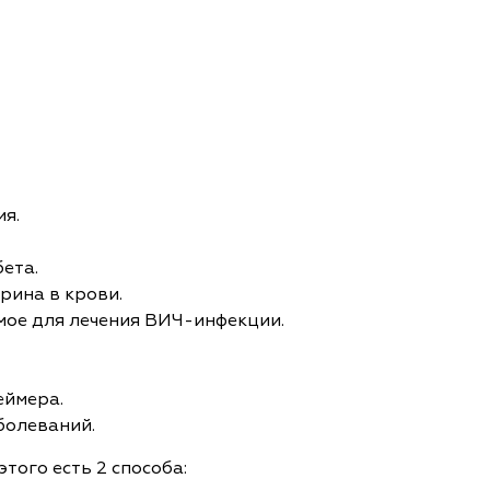
я.
ета.
рина в крови.
мое для лечения ВИЧ-инфекции.
еймера.
болеваний.
того есть 2 способа: