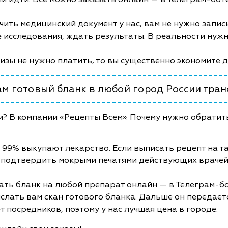
чить медицинский документ у нас, вам не нужно запис
 исследования, ждать результаты. В реальности нужно
лизы не нужно платить, то вы существенно экономите 
м готовый бланк в любой город России тра
и? В компании «Рецепты Всем». Почему нужно обратить
 99% выкупают лекарство. Если выписать рецепт на та
 подтвердить мокрыми печатями действующих врачей
ать бланк на любой препарат онлайн — в Телеграм-бот
слать вам скан готового бланка. Дальше он передает
т посредников, поэтому у нас лучшая цена в городе.