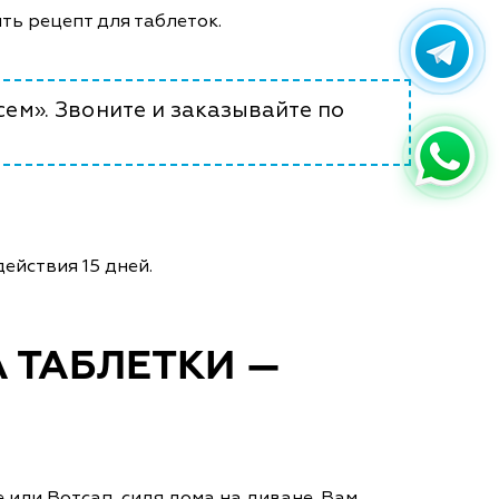
ять рецепт для таблеток.
сем». Звоните и заказывайте по
ействия 15 дней.
 ТАБЛЕТКИ —
 или Вотсап, сидя дома на диване. Вам