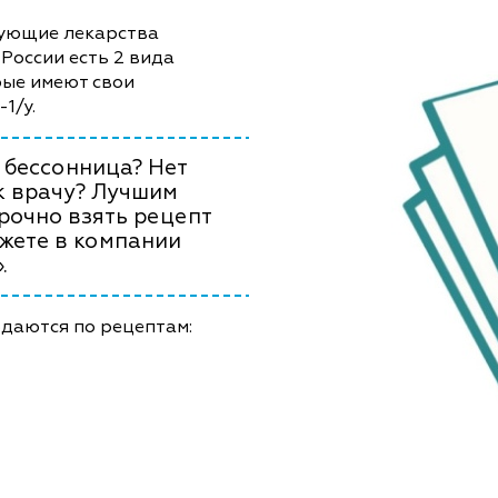
вующие лекарства
России есть 2 вида
рые имеют свои
1/у.
 бессонница? Нет
к врачу? Лучшим
рочно взять рецепт
ожете в компании
.
одаются по рецептам: