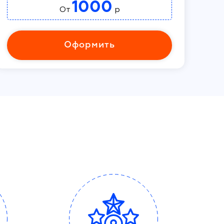
1000
От
р
Оформить