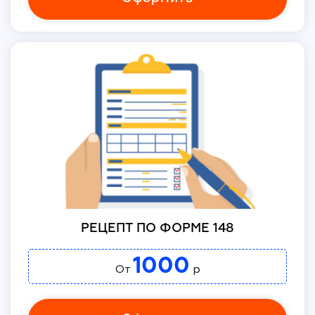
РЕЦЕПТ ПО ФОРМЕ 148
1000
От
р