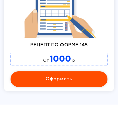
РЕЦЕПТ ПО ФОРМЕ 148
1000
От
р
Оформить