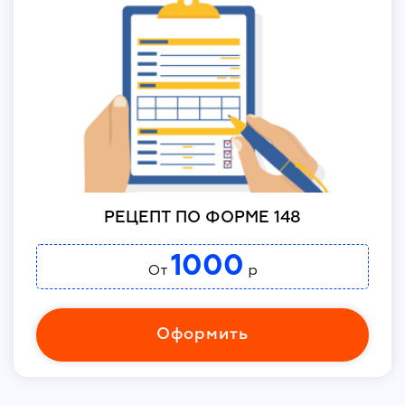
РЕЦЕПТ ПО ФОРМЕ 148
1000
От
р
Оформить