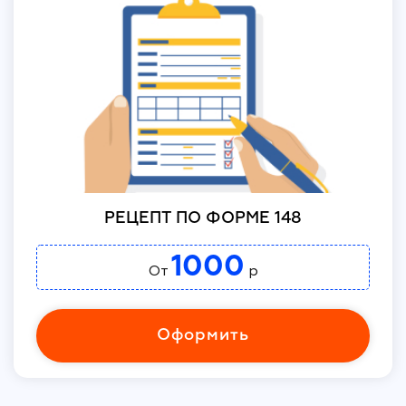
РЕЦЕПТ ПО ФОРМЕ 148
1000
От
р
Оформить