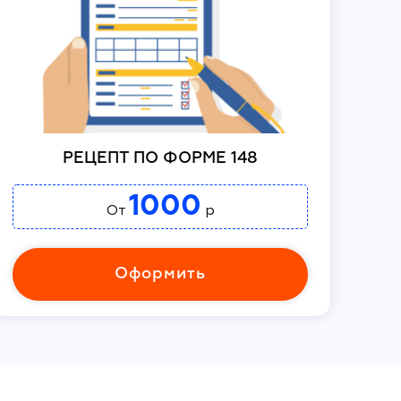
РЕЦЕПТ ПО ФОРМЕ 148
1000
От
р
Оформить