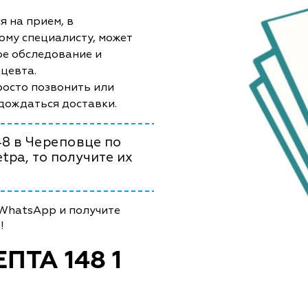
я на прием, в
ому специалисту, может
ое обследование и
ацевта.
просто позвонить или
 дождаться доставки.
48 в Череповце по
tpa, то получите их
 WhatsApp и получите
!
ТА 148 1