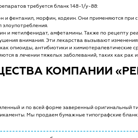
епаратов требуется бланк 148-1/у-88:
н и фентанил, морфин, кодеин. Они применяются при 
л злоупотребления.
н и метилфенидат, амфетамины. Также по рецепту ре
рушения внимания. Эти лекарства вызывают изменения
как опиоиды, антибиотики и химиотерапевтические с
ются в лечении тяжелых заболеваний, таких как рак и
ЕСТВА КОМПАНИИ «РЕ
ленный и по всей форме заверенный оригинальный ти
икаменты. Мы продаем бумажные типографские бланки,