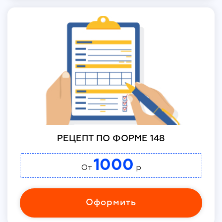
РЕЦЕПТ ПО ФОРМЕ 148
1000
От
р
Оформить