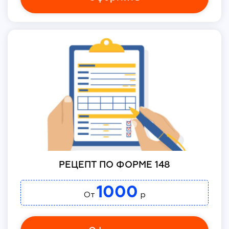
РЕЦЕПТ ПО ФОРМЕ 148
1000
От
р