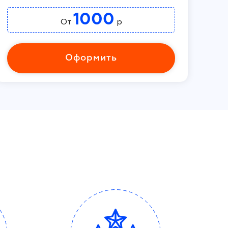
1000
От
р
Оформить