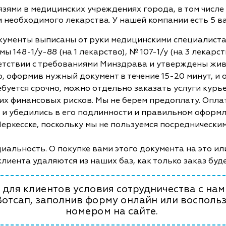
ями в медицинских учреждениях города, в том числе 
и необходимого лекарства. У нашей компании есть 5 
кументы выписаны от руки медицинскими специалист
ы 148-1/у-88 (на 1 лекарство), № 107-1/у (на 3 лекар
етствии с требованиями Минздрава и утверждены жив
, оформив нужный документ в течение 15-20 минут, и
ебуется срочно, можно отдельно заказать услуги курь
ких финансовых рисков. Мы не берем предоплату. Опл
и и убедились в его подлинности и правильном оформл
 Черкесске, поскольку мы не пользуемся посреднически
альность. О покупке вами этого документа на это ил
клиента удаляются из наших баз, как только заказ буд
для клиентов условия сотрудничества с нами
Вотсап, заполнив форму онлайн или восполь
номером на сайте.