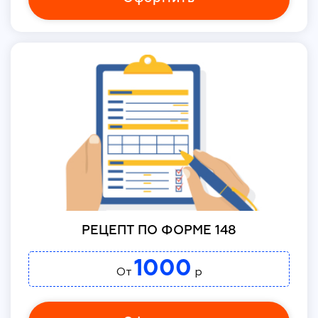
РЕЦЕПТ ПО ФОРМЕ 148
1000
От
р