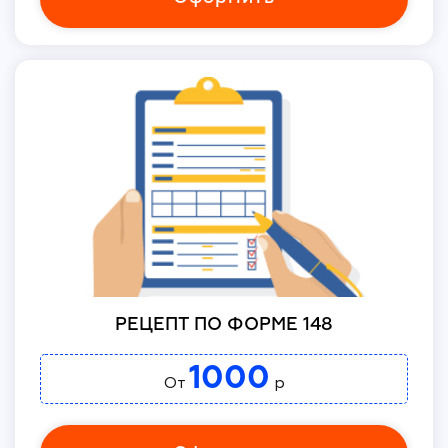
РЕЦЕПТ ПО ФОРМЕ 148
1000
От
р