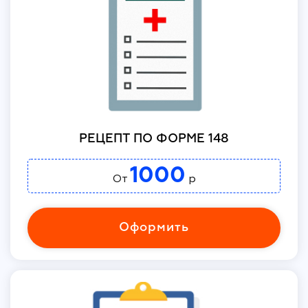
РЕЦЕПТ ПО ФОРМЕ 148
1000
От
р
Оформить