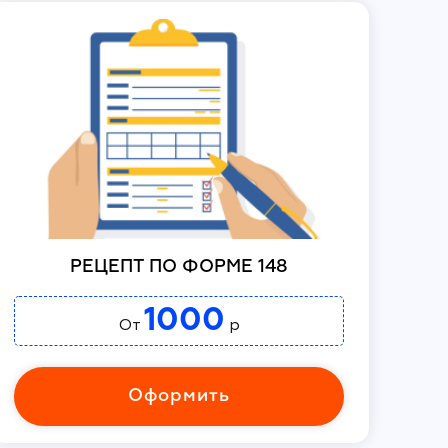
РЕЦЕПТ ПО ФОРМЕ 148
1000
От
р
Оформить