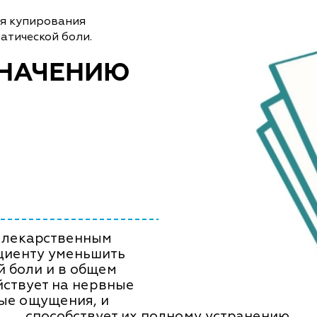
ля купирования
атической боли.
ЗНАЧЕНИЮ
 лекарственным
ациенту уменьшить
й боли и в общем
йствует на нервные
ые ощущения, и
способствует их полному устранению.