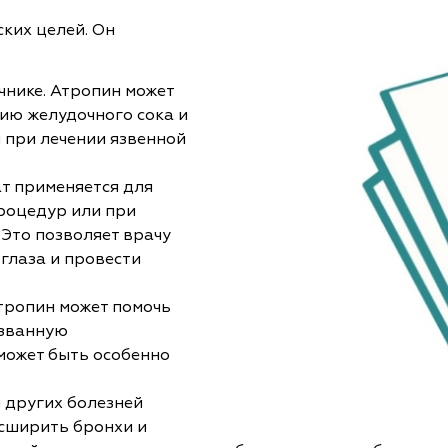
ких целей. Он
чнике. Атропин может
ю желудочного сока и
я при лечении язвенной
ат применяется для
роцедур или при
 Это позволяет врачу
 глаза и провести
тропин может помочь
ызванную
может быть особенно
 других болезней
асширить бронхи и