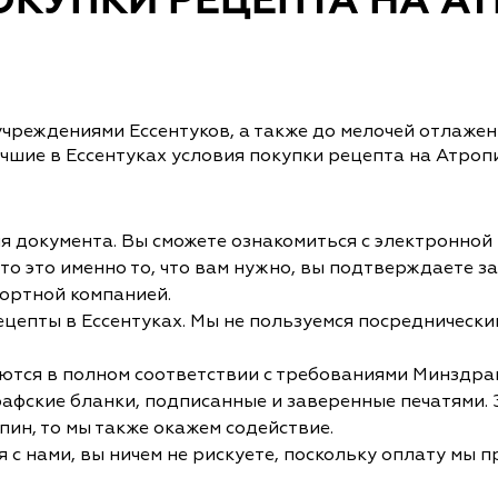
КУПКИ РЕЦЕПТА НА АТ
учреждениями Ессентуков, а также до мелочей отлаже
шие в Ессентуках условия покупки рецепта на Атроп
 документа. Вы сможете ознакомиться с электронной 
что это именно то, что вам нужно, вы подтверждаете з
ортной компанией.
рецепты в Ессентуках. Мы не пользуемся посредническ
ся в полном соответствии с требованиями Минздрава, 
рафские бланки, подписанные и заверенные печатями. 
пин, то мы также окажем содействие.
с нами, вы ничем не рискуете, поскольку оплату мы 