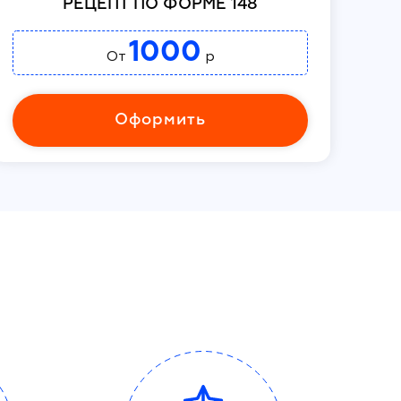
РЕЦЕПТ ПО ФОРМЕ 148
1000
От
р
Оформить