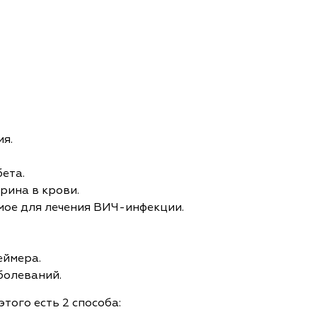
я.
ета.
рина в крови.
мое для лечения ВИЧ-инфекции.
еймера.
болеваний.
того есть 2 способа: