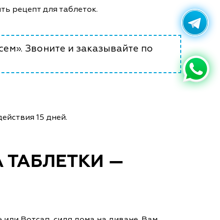
ять рецепт для таблеток.
сем». Звоните и заказывайте по
ействия 15 дней.
 ТАБЛЕТКИ —
 или Вотсап, сидя дома на диване. Вам