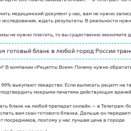
чить медицинский документ у нас, вам не нужно запис
 исследования, ждать результаты. В реальности нужно
лизы не нужно платить, то вы существенно экономите 
м готовый бланк в любой город России тра
и? В компании «Рецепты Всем». Почему нужно обратить
 99% выкупают лекарство. Если выписать рецепт на та
 подтвердить мокрыми печатями действующих врачей
ать бланк на любой препарат онлайн — в Телеграм-бот
слать вам скан готового бланка. Дальше он передает
т посредников, поэтому у нас лучшая цена в городе.