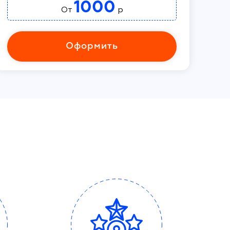
1000
От
р
Оформить