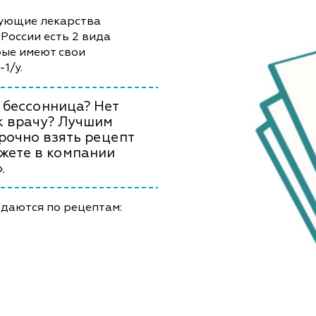
вующие лекарства
России есть 2 вида
рые имеют свои
1/у.
 бессонница? Нет
к врачу? Лучшим
рочно взять рецепт
ожете в компании
.
одаются по рецептам: