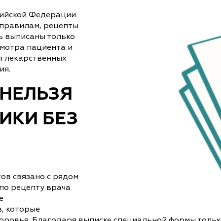
сийской Федерации
 правилам, рецепты
ь выписаны только
мотра пациента и
я лекарственных
ия.
 НЕЛЬЗЯ
ИКИ БЕЗ
ов связано с рядом
по рецепту врача
е
, которые
оровья. Благодаря выписке специальной формы тольк