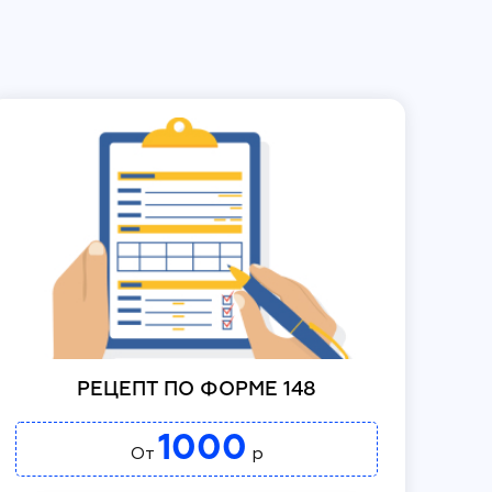
РЕЦЕПТ ПО ФОРМЕ 148
1000
От
р