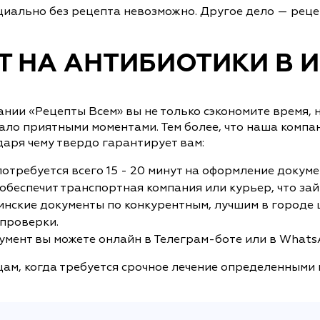
иально без рецепта невозможно. Другое дело — рецеп
Т НА АНТИБИОТИКИ В 
ании «Рецепты Всем» вы не только сэкономите время, 
ало приятными моментами. Тем более, что наша компа
аря чему твердо гарантирует вам:
требуется всего 15 - 20 минут на оформление докуме
беспечит транспортная компания или курьер, что займ
нские документы по конкурентным, лучшим в городе ц
 проверки.
умент вы можете онлайн в Телеграм-боте или в WhatsA
цам, когда требуется срочное лечение определенными