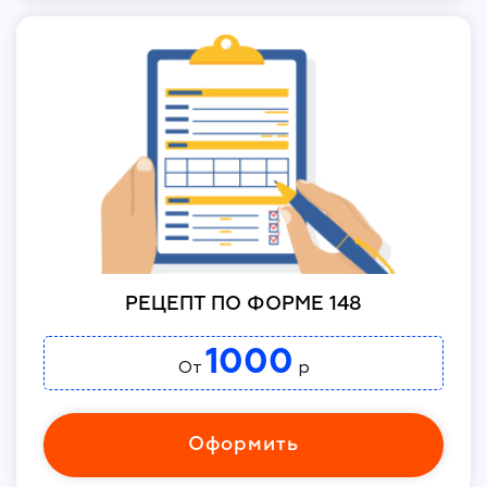
РЕЦЕПТ ПО ФОРМЕ 148
1000
От
р
Оформить