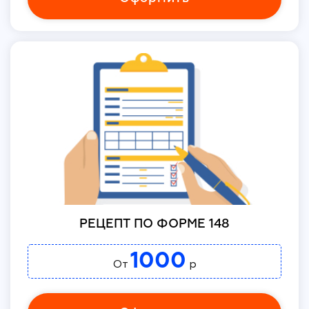
РЕЦЕПТ ПО ФОРМЕ 148
1000
От
р