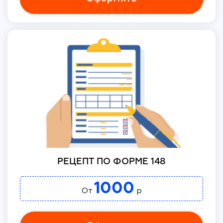
РЕЦЕПТ ПО ФОРМЕ 148
1000
От
р