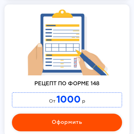
РЕЦЕПТ ПО ФОРМЕ 148
1000
От
р
Оформить