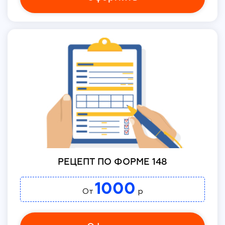
РЕЦЕПТ ПО ФОРМЕ 148
1000
От
р