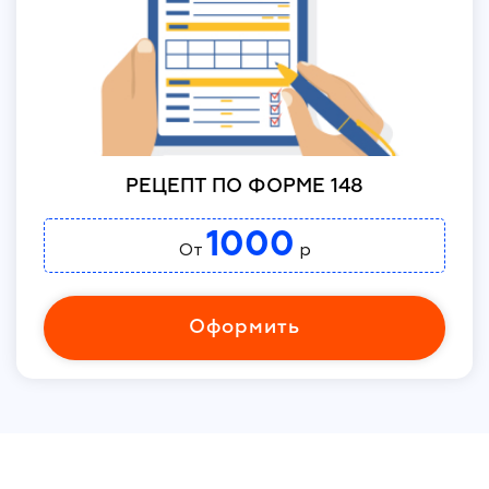
РЕЦЕПТ ПО ФОРМЕ 148
1000
От
р
Оформить