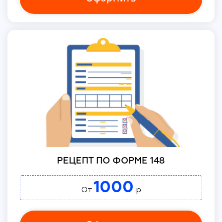
РЕЦЕПТ ПО ФОРМЕ 148
1000
От
р