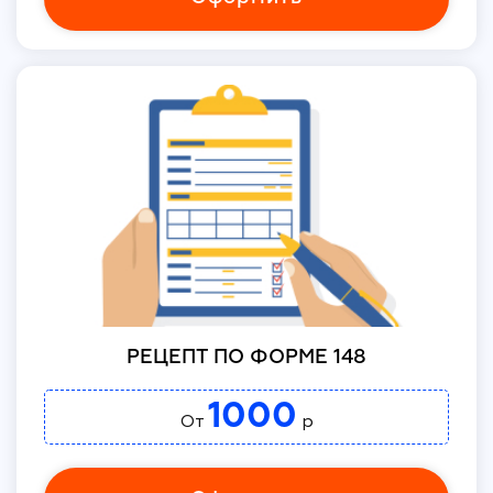
РЕЦЕПТ ПО ФОРМЕ 148
1000
От
р