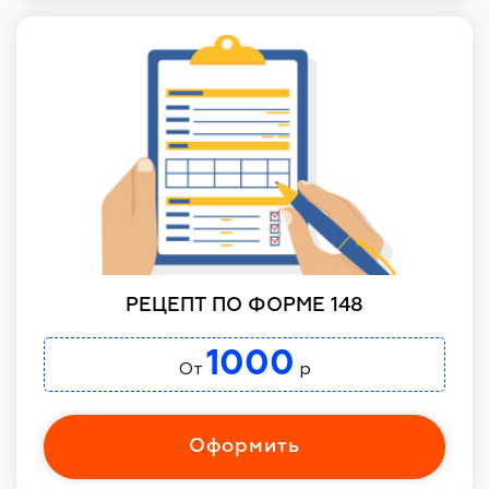
РЕЦЕПТ ПО ФОРМЕ 148
1000
От
р
Оформить