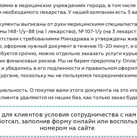
ями в медицинских учреждениях города, в том числе 
и необходимого лекарства. У нашей компании есть 5 
кументы выписаны от руки медицинскими специалист
ы 148-1/у-88 (на 1 лекарство), № 107-1/у (на 3 лекар
етствии с требованиями Минздрава и утверждены жив
, оформив нужный документ в течение 15-20 минут, и
ебуется срочно, можно отдельно заказать услуги курь
ких финансовых рисков. Мы не берем предоплату. Опл
и и убедились в его подлинности и правильном оформл
 Кургане, поскольку мы не пользуемся посредническим
альность. О покупке вами этого документа на это ил
клиента удаляются из наших баз, как только заказ буд
для клиентов условия сотрудничества с нами
Вотсап, заполнив форму онлайн или восполь
номером на сайте.