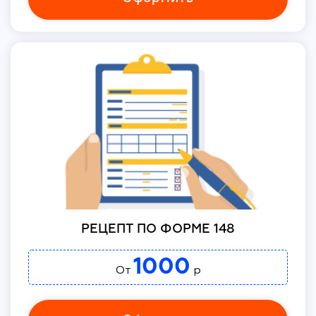
РЕЦЕПТ ПО ФОРМЕ 148
1000
От
р