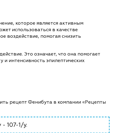
нение, которое является активным
жет использоваться в качестве
ое воздействие, помогая снизить
йствие. Это означает, что она помогает
ту и интенсивность эпилептических
упить рецепт Фенибута в компании «Рецепты
- 107-1/у.