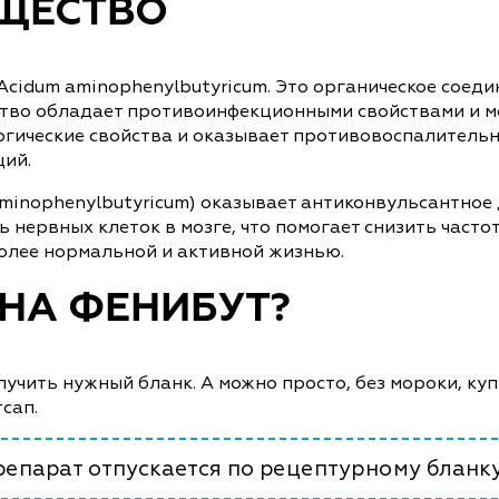
ЩЕСТВО
idum aminophenylbutyricum. Это органическое соеди
тво обладает противоинфекционными свойствами и мо
ргические свойства и оказывает противовоспалительн
ций.
inophenylbutyricum) оказывает антиконвульсантное де
нервных клеток в мозге, что помогает снизить часто
более нормальной и активной жизнью.
 НА ФЕНИБУТ?
олучить нужный бланк. А можно просто, без мороки, к
тсап.
епарат отпускается по рецептурному бланку 