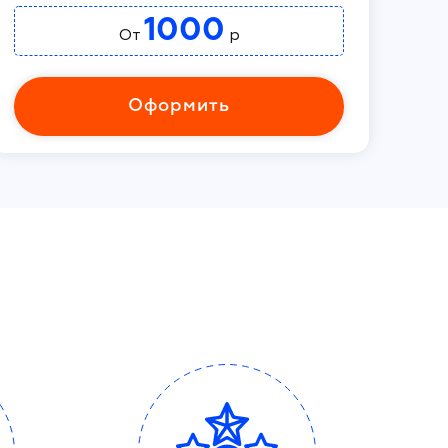
1000
От
р
Оформить