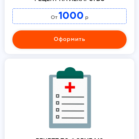
1000
От
р
Оформить