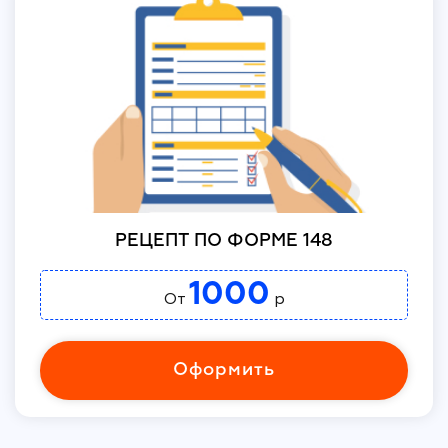
РЕЦЕПТ ПО ФОРМЕ 148
1000
От
р
Оформить