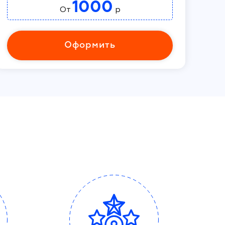
1000
От
р
Оформить