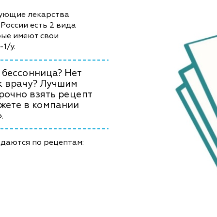
вующие лекарства
России есть 2 вида
рые имеют свои
1/у.
 бессонница? Нет
к врачу? Лучшим
рочно взять рецепт
ожете в компании
.
одаются по рецептам: