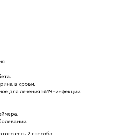
я.
ета.
рина в крови.
мое для лечения ВИЧ-инфекции.
еймера.
болеваний.
того есть 2 способа: