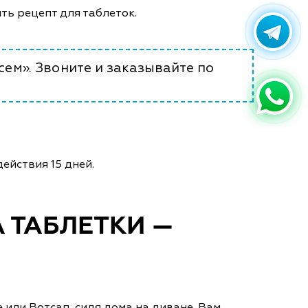
ять рецепт для таблеток.
сем». Звоните и заказывайте по
ействия 15 дней.
 ТАБЛЕТКИ —
 или Вотсап, сидя дома на диване. Вам