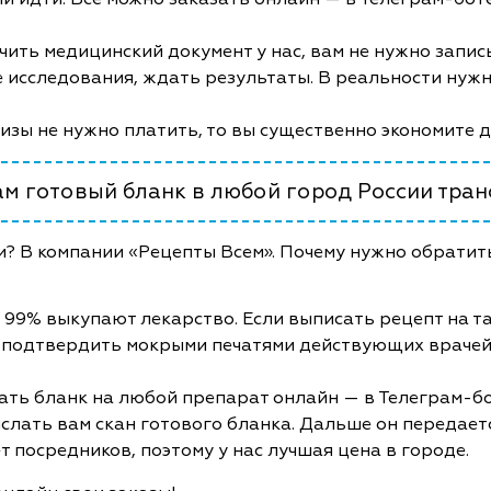
чить медицинский документ у нас, вам не нужно запис
 исследования, ждать результаты. В реальности нужно
лизы не нужно платить, то вы существенно экономите 
м готовый бланк в любой город России тра
и? В компании «Рецепты Всем». Почему нужно обратить
 99% выкупают лекарство. Если выписать рецепт на та
 подтвердить мокрыми печатями действующих врачей
ать бланк на любой препарат онлайн — в Телеграм-бот
слать вам скан готового бланка. Дальше он передает
т посредников, поэтому у нас лучшая цена в городе.