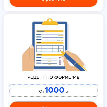
РЕЦЕПТ ПО ФОРМЕ 148
1000
От
р