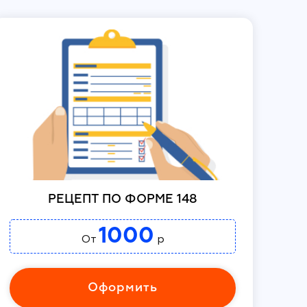
РЕЦЕПТ ПО ФОРМЕ 148
1000
От
р
Оформить