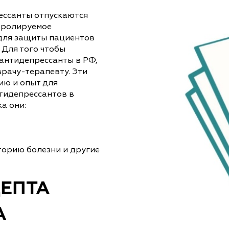
ессанты отпускаются
нтролируемое
и для защиты пациентов
 Для того чтобы
антидепрессанты в РФ,
врачу-терапевту. Эти
ю и опыт для
тидепрессантов в
а они:
торию болезни и другие
ЕПТА
А