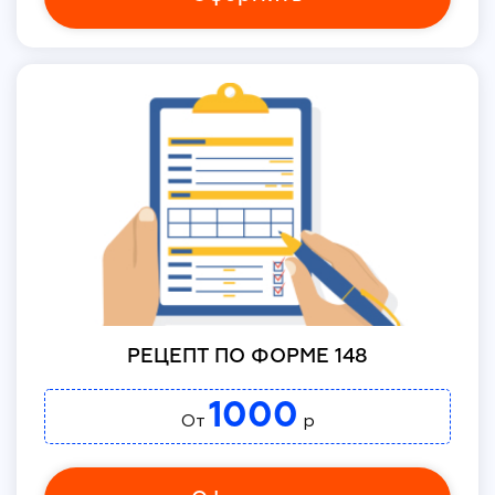
РЕЦЕПТ ПО ФОРМЕ 148
1000
От
р