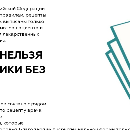
сийской Федерации
 правилам, рецепты
ь выписаны только
мотра пациента и
я лекарственных
ия.
 НЕЛЬЗЯ
ИКИ БЕЗ
ов связано с рядом
по рецепту врача
е
, которые
оровья. Благодаря выписке специальной формы тольк