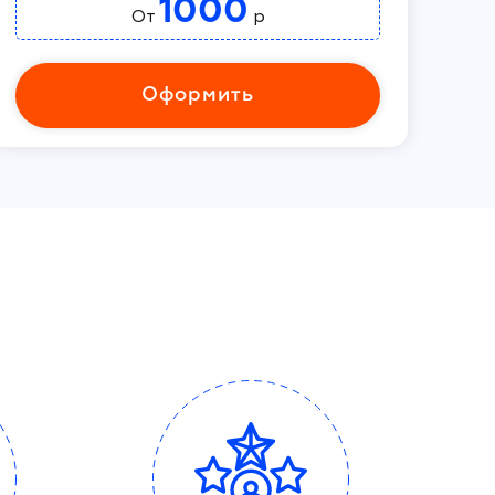
1000
От
р
Оформить