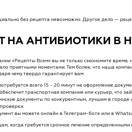
иально без рецепта невозможно. Другое дело — реце
ПТ НА АНТИБИОТИКИ В 
ании «Рецепты Всем» вы не только сэкономите время, 
ало приятными моментами. Тем более, что наша компа
аря чему твердо гарантирует вам:
требуется всего 15 - 20 минут на оформление докуме
беспечит транспортная компания или курьер, что займ
нские документы по конкурентным, лучшим в городе ц
 проверки.
умент вы можете онлайн в Телеграм-боте или в WhatsA
цам, когда требуется срочное лечение определенными