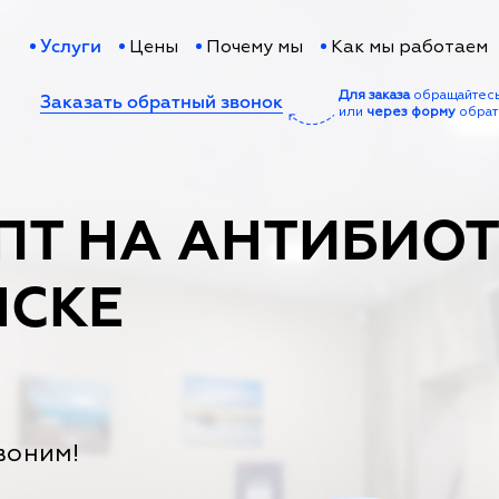
Цены
Почему мы
Как мы работаем
Услуги
Для заказа
обращайтес
Заказать обратный звонок
или
через форму
обрат
ПТ НА АНТИБИО
НСКЕ
воним!