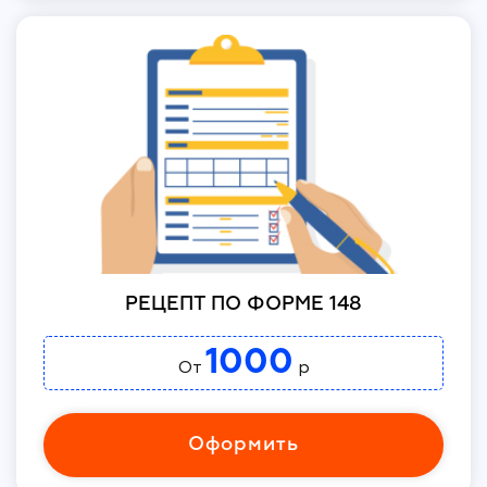
РЕЦЕПТ ПО ФОРМЕ 148
1000
От
р
Оформить