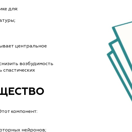
ке для:
атуры;
зывает центральное
 снизить возбудимость
ь спастических
ЩЕСТВО
Этот компонент:
оторных нейронов;