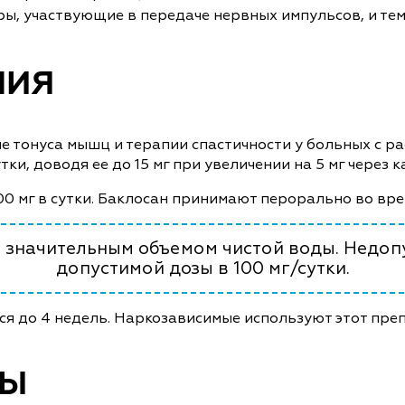
ы, участвующие в передаче нервных импульсов, и тем
НИЯ
е тонуса мышц и терапии спастичности у больных с р
тки, доводя ее до 15 мг при увеличении на 5 мг через к
0 мг в сутки. Баклосан принимают перорально во вре
ь значительным объемом чистой воды. Недо
допустимой дозы в 100 мг/сутки.
ся до 4 недель. Наркозависимые используют этот преп
МЫ