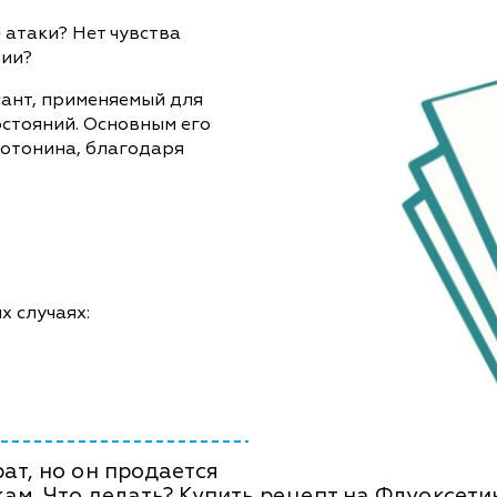
 атаки? Нет чувства
мии?
ант, применяемый для
остояний. Основным его
отонина, благодаря
 случаях:
т, но он продается
ам. Что делать? Купить рецепт на Флуоксети