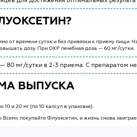
яцев для достижения оптимальных результа
ЛУОКСЕТИН?
о от времени суток и без привязки к приему пищи. Н
овышать дозу. При ОКР лечебная доза — 60 мг/сутки.
— 80 мг/сутки в 2-3 приема. С препаратом не
МА ВЫПУСКА
10 и 20 мг (по 10 капсул в упаковке).
 Всем», покупайте Флуоксетин, и жизнь снова заиграе