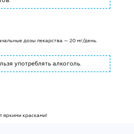
тов.
ачальные дозы лекарства — 20 мг/день.
льзя употреблять алкоголь.
т яркими красками!