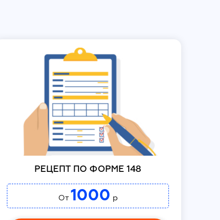
РЕЦЕПТ ПО ФОРМЕ 148
1000
От
р