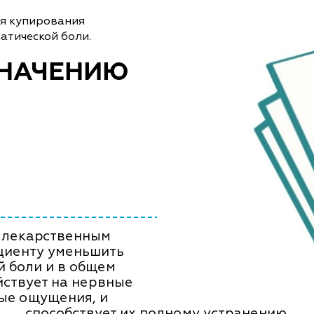
ля купирования
атической боли.
ЗНАЧЕНИЮ
 лекарственным
ациенту уменьшить
й боли и в общем
йствует на нервные
ые ощущения, и
способствует их полному устранению.