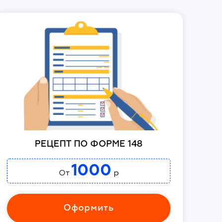
РЕЦЕПТ ПО ФОРМЕ 148
1000
От
р
Оформить