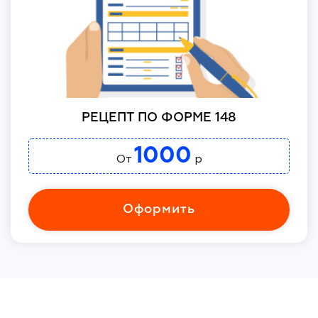
РЕЦЕПТ ПО ФОРМЕ 148
1000
От
р
Оформить