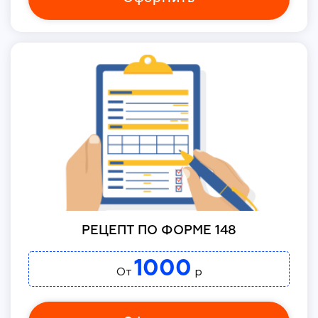
РЕЦЕПТ ПО ФОРМЕ 148
1000
От
р