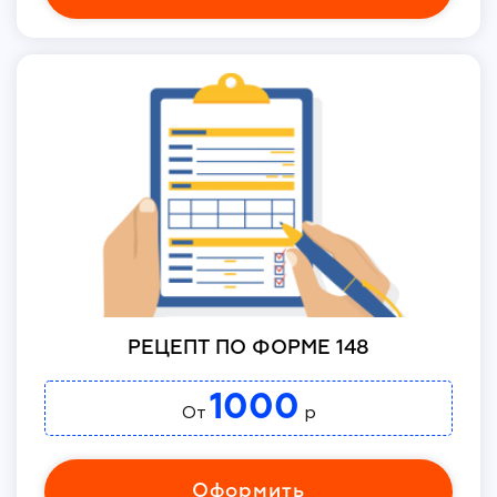
РЕЦЕПТ ПО ФОРМЕ 148
1000
От
р
Оформить