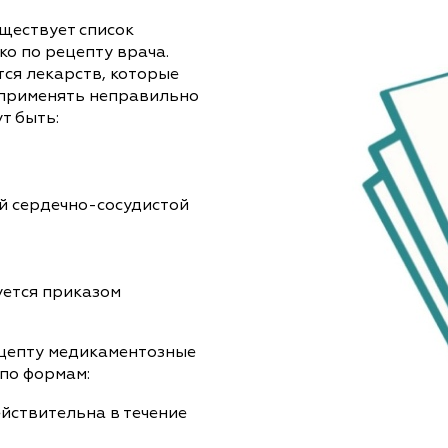
уществует список
ко по рецепту врача.
ся лекарств, которые
х применять неправильно
т быть:
й сердечно-сосудистой
уется приказом
цепту медикаментозные
по формам:
ействительна в течение