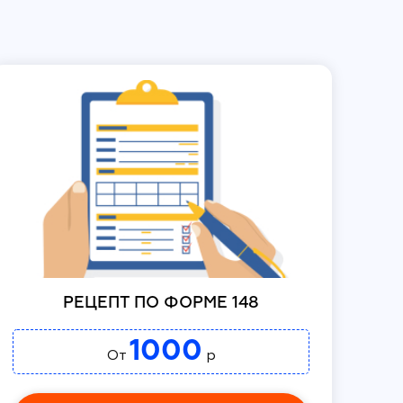
РЕЦЕПТ ПО ФОРМЕ 148
1000
От
р