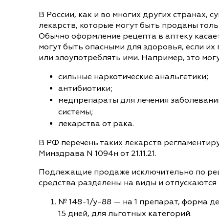
В России, как и во многих других странах, с
лекарств, которые могут быть проданы толь
Обычно оформление рецепта в аптеку касает
могут быть опасными для здоровья, если и
или злоупотреблять ими. Например, это могу
сильные наркотические анальгетики;
антибиотики;
медпрепараты для лечения заболевани
системы;
лекарства от рака.
В РФ перечень таких лекарств регламентир
Минздрава N 1094н от 21.11.21.
Подлежащие продаже исключительно по ре
средства разделены на виды и отпускаются 
№ 148-1/у-88 — на 1 препарат, форма д
15 дней, для льготных категорий.