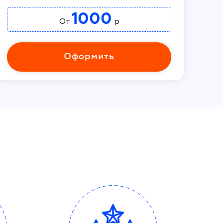
1000
От
р
Оформить