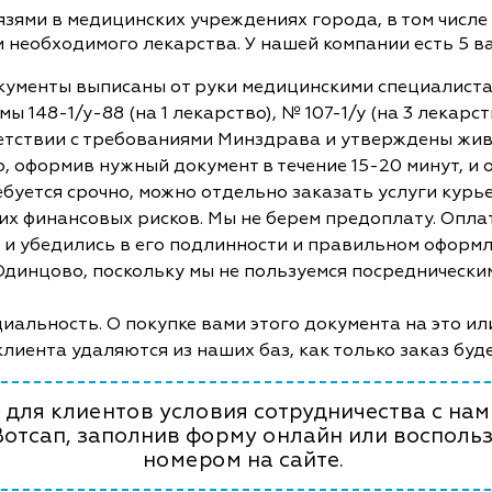
ями в медицинских учреждениях города, в том числе 
и необходимого лекарства. У нашей компании есть 5 
кументы выписаны от руки медицинскими специалист
ы 148-1/у-88 (на 1 лекарство), № 107-1/у (на 3 лекар
етствии с требованиями Минздрава и утверждены жив
, оформив нужный документ в течение 15-20 минут, и
ебуется срочно, можно отдельно заказать услуги курь
ких финансовых рисков. Мы не берем предоплату. Опл
и и убедились в его подлинности и правильном оформл
 Одинцово, поскольку мы не пользуемся посреднически
альность. О покупке вами этого документа на это ил
клиента удаляются из наших баз, как только заказ буд
для клиентов условия сотрудничества с нами
Вотсап, заполнив форму онлайн или восполь
номером на сайте.