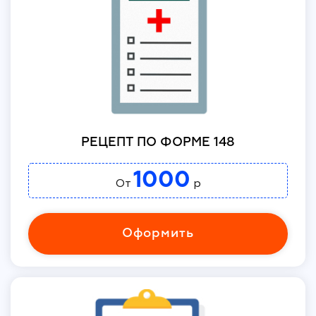
РЕЦЕПТ ПО ФОРМЕ 148
1000
От
р
Оформить