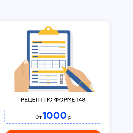
РЕЦЕПТ ПО ФОРМЕ 148
1000
От
р