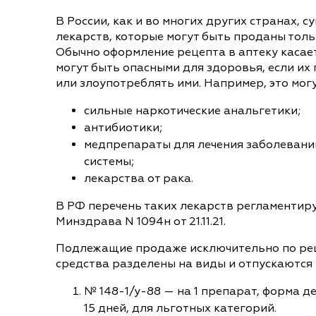
В России, как и во многих других странах, с
лекарств, которые могут быть проданы толь
Обычно оформление рецепта в аптеку касает
могут быть опасными для здоровья, если и
или злоупотреблять ими. Например, это могу
сильные наркотические анальгетики;
антибиотики;
медпрепараты для лечения заболевани
системы;
лекарства от рака.
В РФ перечень таких лекарств регламентир
Минздрава N 1094н от 21.11.21.
Подлежащие продаже исключительно по ре
средства разделены на виды и отпускаются 
№ 148-1/у-88 — на 1 препарат, форма д
15 дней, для льготных категорий.