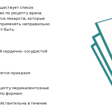
уществует список
ко по рецепту врача.
ся лекарств, которые
х применять неправильно
т быть:
й сердечно-сосудистой
уется приказом
цепту медикаментозные
по формам:
ействительна в течение