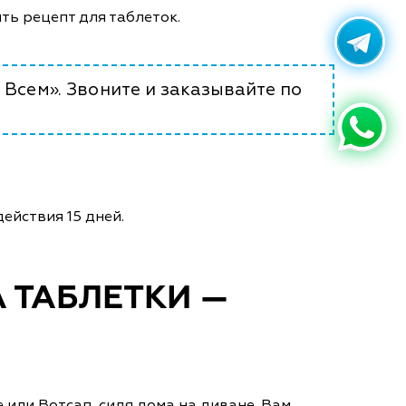
ять рецепт для таблеток.
 Всем». Звоните и заказывайте по
ействия 15 дней.
 ТАБЛЕТКИ —
 или Вотсап, сидя дома на диване. Вам