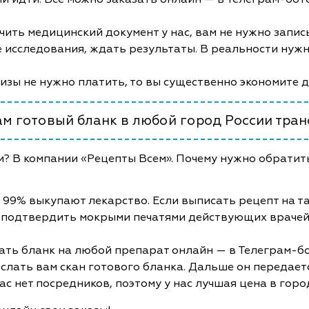
чить медицинский документ у нас, вам не нужно запис
 исследования, ждать результаты. В реальности нужно
лизы не нужно платить, то вы существенно экономите 
м готовый бланк в любой город России тра
и? В компании «Рецепты Всем». Почему нужно обратить
 99% выкупают лекарство. Если выписать рецепт на та
 подтвердить мокрыми печатями действующих врачей
ать бланк на любой препарат онлайн — в Телеграм-бот
слать вам скан готового бланка. Дальше он передает
с нет посредников, поэтому у нас лучшая цена в горо