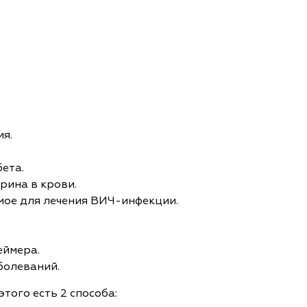
я.
ета.
рина в крови.
мое для лечения ВИЧ-инфекции.
еймера.
болеваний.
того есть 2 способа: