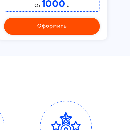
1000
От
р
Оформить