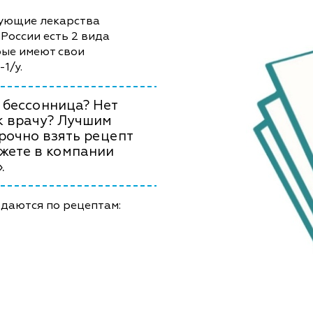
вующие лекарства
России есть 2 вида
рые имеют свои
1/у.
 бессонница? Нет
к врачу? Лучшим
рочно взять рецепт
ожете в компании
.
одаются по рецептам: