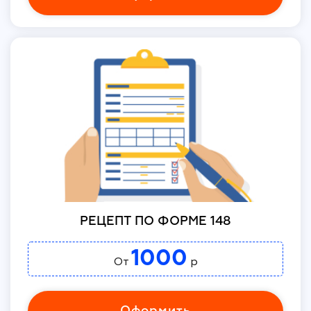
РЕЦЕПТ ПО ФОРМЕ 148
1000
От
р
Оформить